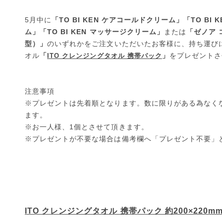
5月中に
「
TO BI KEN ケアコールドクリーム
」「
TO BI
ム
」「
TO BI KEN マッサージクリーム
」
または
「
ゼノア
型）
」
のいずれかをご注文いただいたお客様に、持ち運び
オル
「
」
をプレゼントさ
ITO クレンジングタオル 携帯パック
注意事項
※プレゼントは先着順となります。数に限りがある為なく
ます。
※お一人様、1個とさせて頂きます。
※プレゼントが不要な場合は備考欄へ「プレゼント不要」
ITO クレンジングタオル 携帯パック 約200×220m