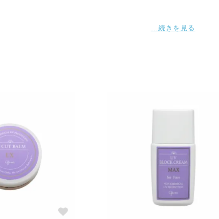
・
を紫外線から守るために、ダウンジャケットを着たとします。厚い
 しかし、暑くて、暑くて体はバテバテになり、動くこともできな
！ お顔も素肌を隠すためにクリーム等を厚く塗れば塗るほど、皮
丈夫な皮膚を維持することはできなくなります。
自体は、薄い層が重なって成り立っているものです。しかも、皮膚
かありません。そこへ、紫外線が気になるからと言って、目で見て
然だし、皮膚だって疲れてしまいます。
オーバーがスムーズにいかなくなります。
ことばかりが気になって、素肌に直接すけているクリーム類の安全
います。 いくら、紫外線を防げたとしても、お肌を弱らせてしま
に弱い肌をつくってしまっていることになるのです。