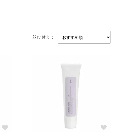
衣類で肌を隠しているので、紫外線予防としての効果は
くなると思います。
膚が疲れてしまい、皮膚の健康を奪ってしまいます。こ
並び替え：
のいちばん表面にある角質層は２０ミクロンというとん
もわかるぐらいの厚さのＵＶクリーム等をお顔に塗って
性のことについては、二の次になってしまっている方が
うようなものを使っていたら何の解決にもありません。