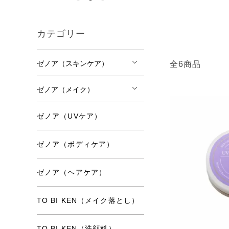
たとえば・・・
真夏に、ボディ
カテゴリー
高いでしょう！
それと同じです
ゼノア（スキンケア）
全6商品
れでは、健康で
ゼノア（メイク）
もともと、皮膚
でもない薄さし
ゼノア（UVケア）
しまうのは不自
すると、ターン
ゼノア（ボディケア）
また、紫外線の
多いよいうに思
ゼノア（ヘアケア）
結果的に紫外線
TO BI KEN（メイク落とし）
TO BI KEN（洗顔料）