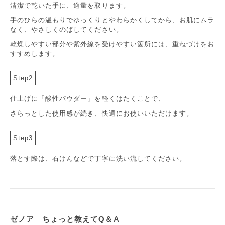
トコフェロール
ビタミンＥ。自身が酸化しやすい
清潔で乾いた手に、適量を取ります。
ので他の共存成分が酸化しにく
手のひらの温もりでゆっくりとやわらかくしてから、お肌にムラ
い。酸化防止剤
なく、やさしくのばしてください。
酸化鉄
ベンガラ。顔料。着色剤として。
乾燥しやすい部分や紫外線を受けやすい箇所には、重ねづけをお
日光、熱、空気に強いので様々な
すすめします。
色で着色剤として利用される。ま
た、その粒子が紫外線を反射す
Step2
る。
仕上げに「酸性パウダー」を軽くはたくことで、
さらっとした使用感が続き、快適にお使いいただけます。
Step3
落とす際は、石けんなどで丁寧に洗い流してください。
ゼノア ちょっと教えてQ＆A