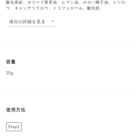
酸化亜鉛、オリーブ果実油、ヒマシ油、ホホバ種子油、ミツロ
ウ、キャンデリラロウ、トコフェロール、酸化鉄
成分の詳細を見る
酸化亜鉛
一般に亜鉛華ともいう顔料。収れ
ん剤（引き締め）として。
オリーブ果実油
皮膚に対してよく馴染むのでエモ
リエント剤として有用
容量
ヒマシ油
25g
ホホバ種子油
液状のロウ。クリーム形成剤、エ
モリエント剤として。
ミツロウ
油性成分。粘着性を有するので、
汚れの吸着性がよい。商品の延び
を調整。
使用方法
キャンデリラロウ
キャンデリラ植物の茎から得られ
るロウ。固く融点が高いので、油
剤が溶け出すのを予防し、光沢を
Step1
得る。粘度調整にも役立つ。