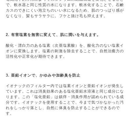
で、軟水器と同じ性質の水になります。軟水化することで、石鹸
カスのできにくい泡立ちのいい水になるため、肌のつっぱり感が
なくなり、髪もサラサラに。フケと抜け毛も抑えます。
2. 有害塩素を無害に変えて、肌に潤いを与えます。
酸化・漂白力のある塩素（次亜塩素酸）を、酸化力のない塩素イ
オンに変換します。塩素の刺激を除去することで、自然治癒力の
活性化や正常化が期待できます。
3. 亜鉛イオンで、かゆみや加齢臭を防止
イオナックのフィルター内では塩素イオンと亜鉛イオンが発生し
ています。これは消臭効果のある塩化亜鉛水溶液と同じ成分にな
ります。この「塩化亜鉛」は鎮痒・消臭作用が認められている成
分です。イオナックを使用することで、今まで気づかなかった汚
れをしっかり落とし、自然に体臭を防止することができるので
す。