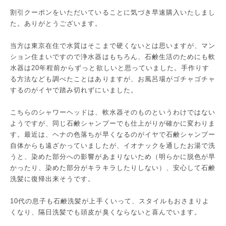
割引クーポンをいただいていることに気づき早速購入いたしまし
た。ありがとうございます。
当方は東京在住で水質はそこまで硬くないとは思いますが、マン
ション住まいですので浄水器はもちろん、石鹸生活のためにも軟
水器は20年程前からずっと欲しいと思っていました。手作りす
る方法なども調べたことはありますが、お風呂場がゴチャゴチャ
するのがイヤで踏み切れずにいました。
こちらのシャワーヘッドは、軟水器そのものというわけではない
ようですが、同じ石鹸シャンプーでも仕上がりが確かに変わりま
す。最近は、ヘナの色落ちが早くなるのがイヤで石鹸シャンプー
自体からも遠ざかっていましたが、イオナックを通したお湯で洗
うと、染めた部分への影響があまりないため（明らかに脱色が早
かったり、染めた部分がキラキラしたりしない）、安心して石鹸
洗髪に復帰出来そうです。
10代の息子も石鹸洗髪が上手くいって、スタイルもおさまりよ
くなり、隔日洗髪でも頭皮が臭くならないと喜んでいます。