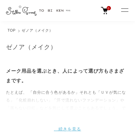
0
TOP
ゼノア（メイク）
ゼノア（メイク）
メーク用品を選ぶとき、人によって選び方もさまざ
まです。
たとえば、 「自分に合う色があるか」それとも「ＵＶが気にな
る」「化粧崩れしない」「汗で流れないファンデーション」や
「落ちない口紅」などを気にして選ぶこともあるでしょう。 で
も、これらには、シリコーン樹脂いわゆるシリコーンが顔料の被
覆剤として使われているもの多いです。これは車のワックスにも
盛んに使われてものです。シリコーンは通気性に乏しく、強い撥