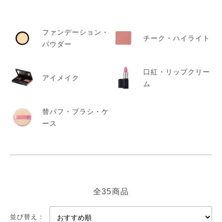
水性の皮膜剤で汗や唾液に溶けないのが特徴です。 ファンデー
ションや口紅の成分表示を見てみると、よく「・・・メチコン」
カテゴリー一覧
ファンデーション・
と書いてあるのが代表的なシリコーンのことです。
チーク・ハイライト
パウダー
たしかに落ちにくい化粧品など使えば、何度も化粧直しする必要
もないし、またスポーツをした時などにはとても便利だと思いま
口紅・リップクリー
アイメイク
ム
す。しかし、シリコーンに限らず「ワックスがけ１年不要」とい
ったような車用ワックスに使われている合成ポリマーなどを化粧
品に多く配合して、もっと崩れにくくしたものだと、今度は、お
替パフ・ブラシ・ケ
家に帰ってから落とすのが大変です。より強い洗浄剤を使わなけ
ース
ればいけなくなります。しかも、今、使われている顔料の粒子は
ナノテクもしくは超微粒子なので皮膚によく貼りつき、しかも毛
穴もカバーしてくれるほどの細かいものなので、毛穴にもぐって
落とすのに大変苦労したりします。 でも、仕上がりはやっぱっ
りキレイですけどね！
全35商品
だからこそ、素肌の環境を壊さない「皮脂」に近づけた下地クリ
並び替え：