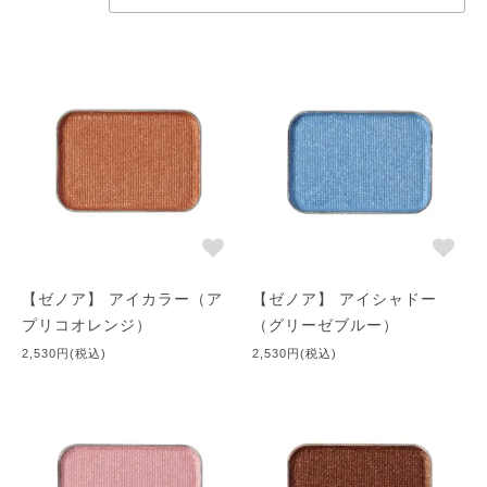
ームを選んでカバーしていただきたいのです。（クリームＡ－３
０など） それでも、「簡単に落としたい」「もっと楽に落
としたい」そんなクレンジングがほしい･･･ その結果が、ク
レンジグの洗浄力をどんどん強力にしてしまったのです･･･ だ
から、お肌のバリアゾーンが壊れて、皮膚の中に含まれている水
分が蒸発してしまうから、肌が乾燥してしまうのです。お肌のバ
リアゾーンがしっかりしていればタール色素による影響も受けに
くくなるのです。
ちなみに、化粧崩れをする原因は、メーク法によって左右される
こともありますが、最大の原因は、下地化粧品に界面活性剤（乳
【ゼノア】 アイカラー（ア
【ゼノア】 アイシャドー
化剤）を高濃度添加してあるものと、さらにベースファンデーシ
プリコオレンジ）
（グリーゼブルー）
ョンにも別の界面活性剤（乳化剤）が使われていたりしたら、相
2,530円(税込)
2,530円(税込)
乗作用した高濃度の界面活性剤が、自分の皮膚から出てくる皮脂
と汗も混ぜてしまうから、メークが崩れていってしまうのです。
当然、このようなメークをしていけば、お肌のバリアゾーンも壊
し、やがて皮膚の血管は萎縮して血行が悪くなります。 それが