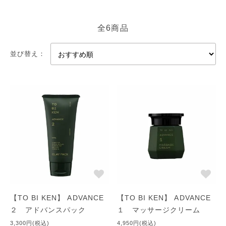
ような働きをするので、お肌のツヤとハリに関連し骨を支える役
割も果たします。 「コラーゲン」は生命維持のためにたいへん
全6商品
必要な物質です｡ シワ・お肌のたるみの原因は、主に、コラーゲ
ンの劣化なのです。 紫外線や加齢に伴い、新陳代謝、皮脂の分
並び替え：
泌量、発汗量が低下し、肌の老化に大きな影響を与えているのも
事実です。 その結果、シミ、乾燥なども発生しやすくなるので
す。 皮膚の新陳代謝が衰えると古くなったコラーゲンの柔軟性
がなくなり、組織を活かすための水分を保てなくなり、「たる
み」などの現象がおこるのが通常。このような皮膚の老化は、体
内の代謝の衰えが大きく関連していることがわかっていただける
と思います。
さて、「コラーゲン」は体内でアミノ酸を原料として生成されま
す。 食事からとったタンパク質が酵素（消化酵素）によりアミ
ノ酸に分解され吸収されて、さまざまな酵素の働きによってそれ
【TO BI KEN】 ADVANCE
【TO BI KEN】 ADVANCE
ぞれ必要なタンパク質へと変化します。 「コラーゲン」は、
２ アドバンスパック
１ マッサージクリーム
〈ヒドロキシリジン〉と〈ヒドロキシプロリン〉という『アミノ
3,300円(税込)
4,950円(税込)