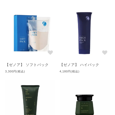
酸』が関与。それを補う補酵素として『ビタミンC』が必須成分
となります。 カラダにとって良いものでも、肌の外からものを
入れれば、すべて異物になってしまうのです。
【改善へのポイント】
●お肌の疲れを早く回復してあげましょう
【内面からのケア】
１.内臓の働きを正常に保つ
【ゼノア】 ソフトパック
【ゼノア】 ハイパック
（臓器の調子が悪いと唯一の栄養である血液が、集中して末端に
3,300円(税込)
4,180円(税込)
ある肌、髪、爪等への栄養をカットすることから。）
２．十分な睡眠をとる（７時間くらいは睡眠時間を確保するよう
に心がける）
３．ストレスをためない（イライラはシワの原因）
４．ビタミンCとカルシウムをバランスよく食事で摂る
５．蒸しタオルをかかさない