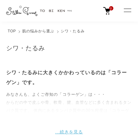
0
TOP
肌の悩みから選ぶ
シワ・たるみ
シワ・たるみ
シワ・たるみに大きくかかわっているのは「コラー
ゲン」です。
みなさんも、よくご存知の「コラーゲン」は・・・
からだの中で皮ふや骨、軟骨、腱、血管などに多く含まれるタン
パク質です。 体内にあるタンパク質中の30％程度は「コラーゲ
ン」です。 「コラーゲン」の主な役割は、からだの各組織の結
合をたすける接着剤のようなもの、また、水分を保持する機能も
もっています。繊維がらせん状の構造を持ち柔軟性のあるバネの