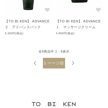
【美容ビタミン】
ビタミンA群：不足すると角質が硬くなり、過度の乾燥が生じ
る。特に、粘膜部の乾燥が起こる。柔軟で丈夫な上皮（角質な
【TO BI KEN】 ADVANCE
【TO BI KEN】 ADVANCE
ど）を形成するのに欠かせない。
２ アドバンスパック
１ マッサージクリーム
ビタミンB群：欠乏症として、皮膚炎、湿疹、口角炎、表皮の萎
3,300円(税込)
4,950円(税込)
縮（シワの一種）
ビタミンC群：ビタミンCによってコラーゲンはつくられる。必
要なビタミン。
全
6
商品中
1 - 6
表示
1
ページ目
●お肌を左右するのは洗顔です
お肌を守っている「皮脂」を奪い去るような、洗浄力の強い界面
活性剤配合の洗顔料は使用しないようにしましょう。
●パック
日々のお手入れに、パックケアもいれてあげましょう 古い皮膚
を薄くはがしてあげることによって、速度を高めてあげます。