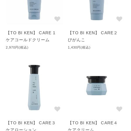
●メイク落とし
コールドクリームで大切な皮脂を守りながらメイクの汚れや皮脂
の汚れを落としてあげましょう。
●蒸しタオル
【TO BI KEN】 CARE 1
【TO BI KEN】 CARE２
タオルの温度には気をつけましょう。 手で持てないぐらいの熱
ケアコールドクリーム
びがんこ
いタオルでお手入れされると、逆に乾燥を伴ってしまうことがあ
2,970円(税込)
1,430円(税込)
ります。 また、無水コールドクリームをふき取るときに、クリ
ームの油が気になるからと言って、ふき取りに手間をかけすぎな
いようにしてください。
●メイク
パウダーだけのメイクはさけましょう。 「粉」というのは、
「汗」や「皮脂」などを吸いやすい性質があるので、大切な皮脂
を吸ってしまい余計に乾燥を感じやすくなってしまいます。 で
きれば、弱酸性化粧水＋基礎クリームでメイク下地を整えた後、
ベースファンデそしてその上からパウダーファンデ等で仕上げて
【TO BI KEN】 CARE３
【TO BI KEN】 CARE４
あげるようにしてください。
ケアローション
ケアクリーム