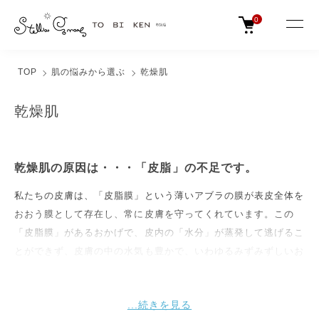
0
TOP
肌の悩みから選ぶ
乾燥肌
乾燥肌
乾燥肌の原因は・・・「皮脂」の不足です。
私たちの皮膚は、「皮脂膜」という薄いアブラの膜が表皮全体を
おおう膜として存在し、常に皮膚を守ってくれています。この
「皮脂膜」があるおかげで、皮内の「水分」が蒸発して逃げるこ
とができず、皮膚の中の水気も豊かで、いわゆるみずみずしいお
肌が維持されているのです！ これらの「水分」は体内の代謝の
ため利用されます！ しかも、新生児と高齢者の皮内水分量はほ
ぼ同じです！「差」がでるのは皮膚の中から出てくるアブラ「皮