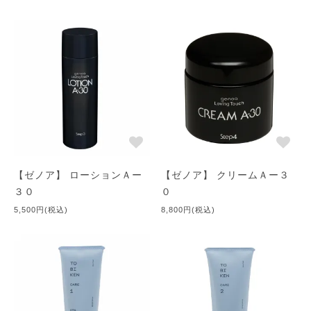
ところから蒸発して乾燥を伴ってしまうのです。 （バリアが壊
れたところは、ものが入りやすい状態です。だから、痒みや刺激
を感じやすくなってしまうのです。）
●過剰な保湿
･･･今は保湿力を競い合っている製品が多いです。 たしかに、
保湿力が高いとつけた瞬間からとてもお肌が潤って落ち着くので
すが、しかし、お水を意識した保湿化粧品などを使い続けていく
と、いずれお肌はふやけて弱くなってしまいます。
【ゼノア】 ローションＡー
【ゼノア】 クリームＡー３
【改善へのポイント】
３０
０
●お肌を左右するのは洗顔です
5,500円(税込)
8,800円(税込)
お肌を守っている「皮脂」を奪い去るような、洗浄力の強い界面
活性剤配合の洗顔料は使用しないようにしましょう。
●朝の洗顔
無理に洗顔料を使う必要はありません。朝は素洗いだけで十分で
す。