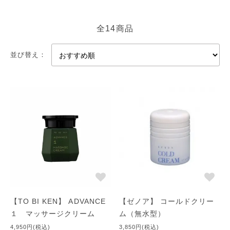
脂」の分泌量なのです！
だから、健康でキレイなお肌な方ほど「水」を強く水滴状にはじ
全14商品
き返します！！ 私たちの皮膚にはこのアブラ「皮脂」がどうし
ても必要なのです。
並び替え：
なのに、肌が乾燥したりすると（言われたりすると）、すぐ「水
分不足！」と、勘違いしてしまう人が多いようですが、実は皮膚
の一番上に存在する角質を含む表皮の含水量というのは、乾燥肌
には大きく関与していないのです！ よほどのことがなければ含
水量がつきることはないとされています。 乾燥肌の本来の原因
は、皮膚表面にでてくる「皮脂」不足なのです。
●洗いすぎ
･･･洗顔料の常識だと思っていた、洗い流すタイプのクレンジン
グや洗顔フォームなどは、洗い上がりがサッパリしてしかもうる
おったように感じても、洗浄力や脱脂力が強く、皮膚を守ってい
る大事な「皮脂」を必要以上に取りすぎてしまうところがありま
【TO BI KEN】 ADVANCE
【ゼノア】 コールドクリー
す。 しかも、使い続けていくとお肌の健康を守っているバリア
１ マッサージクリーム
ム（無水型）
ゾーンの働きを弱くし、壊してしまうから、皮内の水分が壊れた
4,950円(税込)
3,850円(税込)